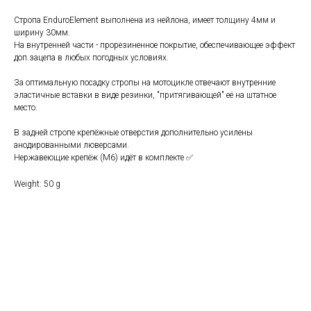
Стропа EnduroElement выполнена из нейлона, имеет толщину 4мм и
ширину 30мм.
На внутренней части - прорезиненное покрытие, обеспечивающее эффект
доп.зацепа в любых погодных условиях.
За оптимальную посадку стропы на мотоцикле отвечают внутренние
эластичные вставки в виде резинки, "притягивающей" её на штатное
место.
В задней стропе крепёжные отверстия дополнительно усилены
анодированными люверсами.
Нержавеющие крепёж (М6) идёт в комплекте ✅
Weight: 50 g