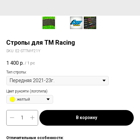
Стропы для TM Racing
SKU:
E2-STTM-F21Y
1 400
р.
/
1 pc
Тип стропы:
Цвет рукояти (логотипа)
желтый
В корзину
Отличительные особенности: