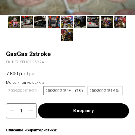
GasGas 2stroke
SKU:
E2-SPHQ2-250-24
7 800
р.
/
1 pc
Мотор и год мотоцикла
200-300 2018-20г.
250-300 2024+ г. (TBI)
250-300 2021-23г.
В корзину
Описание и характеристики: