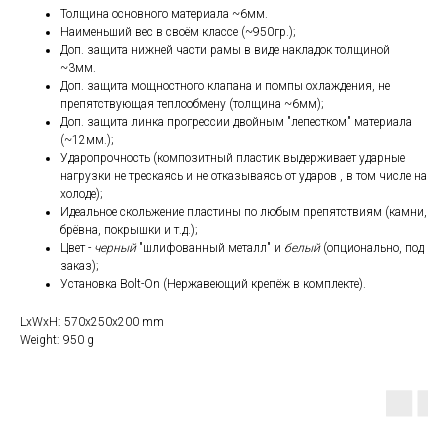
Толщина основного материала ~6мм.
Наименьший вес в своём классе (~950гр.);
Доп. защита нижней части рамы в виде накладок толщиной
~3мм.
Доп. защита мощностного клапана и помпы охлаждения, не
препятствующая теплообмену (толщина ~6мм);
Доп. защита линка прогрессии двойным "лепестком" материала
(~12мм.);
Ударопрочность (композитный пластик выдерживает ударные
нагрузки не трескаясь и не отказываясь от ударов , в том числе на
холоде);
Идеальное скольжение пластины по любым препятствиям (камни,
брёвна, покрышки и т.д.);
Цвет -
черный
"шлифованный металл" и
белый
(опционально, под
заказ);
Установка Bolt-On (Нержавеющий крепёж в комплекте).
LxWxH: 570x250x200 mm
Weight: 950 g